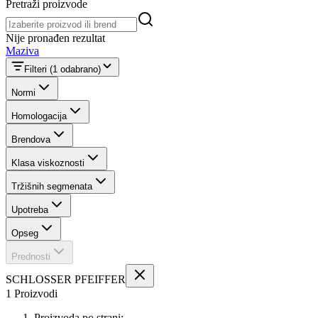
Pretraži proizvode
Pretraži proizvode
Nije pronađen rezultat
Maziva
Filteri
(1 odabrano)
Normi
Homologacija
Brendova
Klasa viskoznosti
Tržišnih segmenata
Upotreba
Opseg
Prednosti
SCHLOSSER PFEIFFER
1 Proizvodi
Proizvoda po strani: