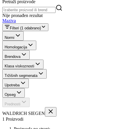
Pretraži proizvode
Pretraži proizvode
Nije pronađen rezultat
Maziva
Filteri
(1 odabrano)
Normi
Homologacija
Brendova
Klasa viskoznosti
Tržišnih segmenata
Upotreba
Opseg
Prednosti
WALDRICH SIEGEN
1 Proizvodi
Proizvoda po strani: