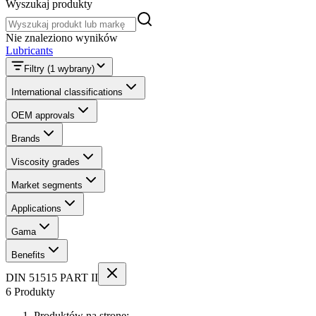
Wyszukaj produkty
Wyszukaj produkty
Nie znaleziono wyników
Lubricants
Filtry
(1 wybrany)
International classifications
OEM approvals
Brands
Viscosity grades
Market segments
Applications
Gama
Benefits
DIN 51515 PART II
6 Produkty
Produktów na stronę: