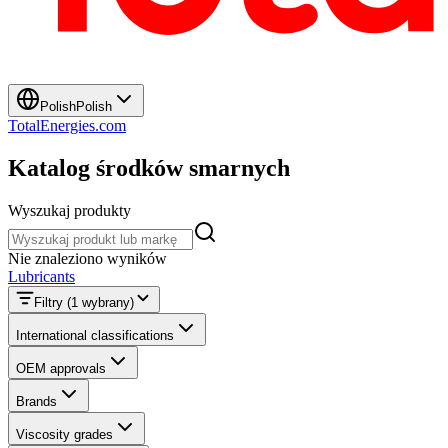
Polish
Polish
TotalEnergies.com
Katalog środków smarnych
Wyszukaj produkty
Wyszukaj produkty
Nie znaleziono wyników
Lubricants
Filtry
(1 wybrany)
International classifications
OEM approvals
Brands
Viscosity grades