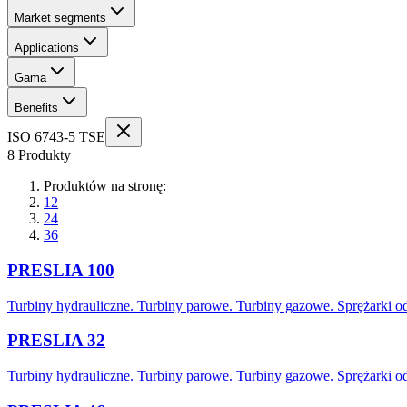
Market segments
Applications
Gama
Benefits
ISO 6743-5 TSE
8 Produkty
Produktów na stronę:
12
24
36
PRESLIA 100
Turbiny hydrauliczne. Turbiny parowe. Turbiny gazowe. Sprężarki 
PRESLIA 32
Turbiny hydrauliczne. Turbiny parowe. Turbiny gazowe. Sprężarki 