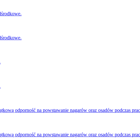
odśrodkowe.
odśrodkowe.
.
.
kową odporność na powstawanie nagarów oraz osadów podczas pracy
kową odporność na powstawanie nagarów oraz osadów podczas pracy