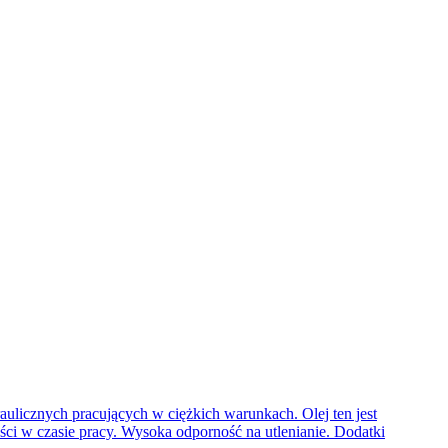
ulicznych pracujących w ciężkich warunkach. Olej ten jest
ści w czasie pracy. Wysoka odporność na utlenianie. Dodatki