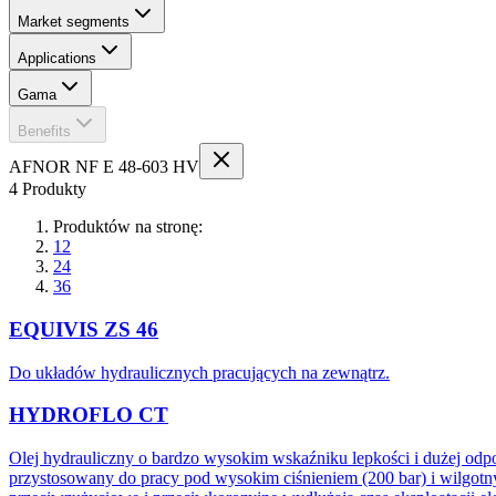
Market segments
Applications
Gama
Benefits
AFNOR NF E 48-603 HV
4 Produkty
Produktów na stronę:
12
24
36
EQUIVIS ZS 46
Do układów hydraulicznych pracujących na zewnątrz.
HYDROFLO CT
Olej hydrauliczny o bardzo wysokim wskaźniku lepkości i dużej odp
przystosowany do pracy pod wysokim ciśnieniem (200 bar) i wilgotny