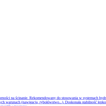
orności na ścinanie. Rekomendowany do stosowania w systemach hydra
ch warunach (nawigacja, rybołówstwo...). Doskonała stabilność lepko