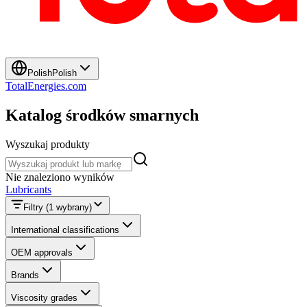
Polish
Polish
TotalEnergies.com
Katalog środków smarnych
Wyszukaj produkty
Wyszukaj produkty
Nie znaleziono wyników
Lubricants
Filtry
(1 wybrany)
International classifications
OEM approvals
Brands
Viscosity grades