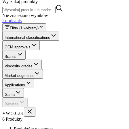
Wyszukaj produkty
Wyszukaj produkty
Nie znaleziono wyników
Lubricants
Filtry
(1 wybrany)
International classifications
OEM approvals
Brands
Viscosity grades
Market segments
Applications
Gama
Benefits
VW 501.01
6 Produkty
Produktów na stronę: