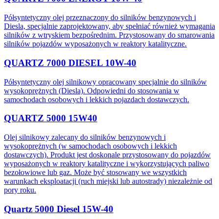
Półsyntetyczny olej przeznaczony do silników benzynowych i
Diesla, specjalnie zaprojektowany, aby spełniać również wymagania
silników z wtryskiem bezpośrednim. Przystosowany do smarowania
silników pojazdów wyposażonych w reaktory katalityczne.
QUARTZ 7000 DIESEL 10W-40
Półsyntetyczny olej silnikowy opracowany specjalnie do silników
wysokoprężnych (Diesla). Odpowiedni do stosowania w
samochodach osobowych i lekkich pojazdach dostawczych.
QUARTZ 5000 15W40
Olej silnikowy zalecany do silników benzynowych i
wysokoprężnych (w samochodach osobowych i lekkich
dostawczych). Produkt jest doskonale przystosowany do pojazdów
wyposażonych w reaktory katalityczne i wykorzystujących paliwo
bezołowiowe lub gaz. Może być stosowany we wszystkich
warunkach eksploatacji (ruch miejski lub autostrady) niezależnie od
pory roku.
Quartz 5000 Diesel 15W-40