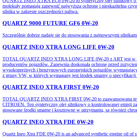
QUARTZ INEO XTRA EC6 0W-20 to syntetyczny olej silnikowy o dos
molekuły pomagają zapewnić najwyższą ochronę i nieskazitelną czyst
silnika w zakresie oszczędności paliwa.
QUARTZ 9000 FUTURE GF6 0W-20
Szczególnie dobrze nadaje się do stosowania z najnowszymi silnika
QUARTZ INEO XTRA LONG LIFE 0W-20
TOTAL QUARTZ INEO XTRA LONG LIFE 0W-20 z ART jest w pełni s
producentów pojazdów. Zapewnia doskonałą ochronę przed zużyciem,
wysokoprężnych i benzynowych europejskich pojazdów wymagają
z grupy VW, w których wymagany jest środek smarny o specyfikacj
QUARTZ INEO XTRA FIRST 0W-20
TOTAL QUARTZ INEO XTRA FIRST 0W-20 to zaawansowana technolo
CITROEN. Ten syntetyczny olej silnikowy o kontrolowanej emisji za
stosowane środki smarne i kosztowne w utrzymaniu, są również chron
QUARTZ INEO XTRA FDE 0W-20
Quartz Ineo Xtra FDE 0W-20 is an advanced synthetic engine oil of s