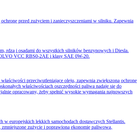
hronę przed zużyciem i zanieczyszczeniami w silniku. Zapewnia
m, rdzą i osadami do wszystkich silników benzynowych i Diesla.
 wg VOLVO VCC RBS0-2AE i klasy SAE 0W-20.
aściwości przeciwutleniające oleju, zapewnia zwiększoną ochronę
skonałych właściwościach oszczędności paliwa nadaje się do
lnie opracowany, żeby spełnić wysokie wymagania najnowszych
 w europejskich lekkich samochodach dostawczych Stellantis.
 zmniejszone zużycie i poprawioną ekonomię paliwową.