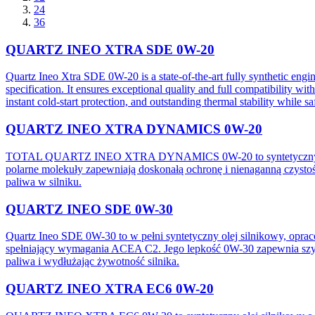
24
36
QUARTZ INEO XTRA SDE 0W-20
Quartz Ineo Xtra SDE 0W-20 is a state-of-the-art fully synthetic engi
specification. It ensures exceptional quality and full compatibility wi
instant cold-start protection, and outstanding thermal stability whil
QUARTZ INEO XTRA DYNAMICS 0W-20
TOTAL QUARTZ INEO XTRA DYNAMICS 0W-20 to syntetyczny olej si
polarne molekuły zapewniają doskonałą ochronę i nienaganną czystoś
paliwa w silniku.
QUARTZ INEO SDE 0W-30
Quartz Ineo SDE 0W-30 to w pełni syntetyczny olej silnikowy, opraco
spełniający wymagania ACEA C2. Jego lepkość 0W-30 zapewnia szy
paliwa i wydłużając żywotność silnika.
QUARTZ INEO XTRA EC6 0W-20