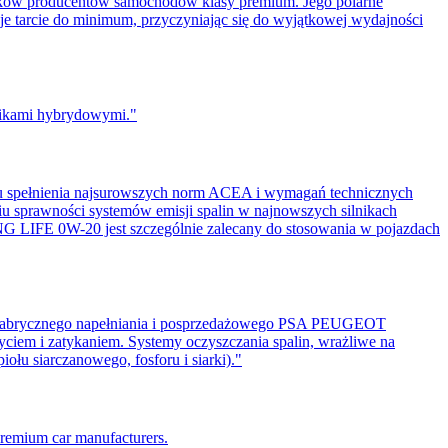
ików producentów samochodów klasy premium. Jego polarne
uje tarcie do minimum, przyczyniając się do wyjątkowej wydajności
lnikami hybrydowymi."
pełnienia najsurowszych norm ACEA i wymagań technicznych
 sprawności systemów emisji spalin w najnowszych silnikach
FE 0W-20 jest szczególnie zalecany do stosowania w pojazdach
fabrycznego napełniania i posprzedażowego PSA PEUGEOT
ciem i zatykaniem. Systemy oczyszczania spalin, wrażliwe na
łu siarczanowego, fosforu i siarki)."
premium car manufacturers.