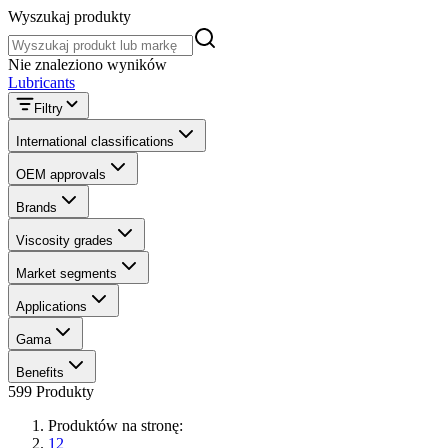
Wyszukaj produkty
Wyszukaj produkty
Nie znaleziono wyników
Lubricants
Filtry
International classifications
OEM approvals
Brands
Viscosity grades
Market segments
Applications
Gama
Benefits
599 Produkty
Produktów na stronę:
12