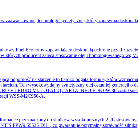
wansowanej technologii syntetycznej, który zapewnia doskonałą oc
ilnikowy Fuel Economy zapewniający doskonałą ochronę przed zużycie
-E, w których producent zaleca stosowanie oleju homologowanego
porność na starzenie to bardzo bogata formuła, która wzmacnia wł
rciem. Ten wysokowydajny syntetyczny olej ostatniej generacji o do
y EURO V i EURO VI. TOTAL QUARTZ INEO FDE 0W-30 został specja
fikacji WSS-M2C950-A.
rformance przeznaczony do silników wysokoprężnych 2.2L stosowanych
ANTIS FPW9.55535-DH1, co gwarantuje optymalną sprawność silnika,