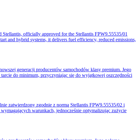
 Stellantis, officially approved for the Stellantis FPW9.55535/01
tart and hybrid systems, it delivers fuel efficiency, reduced emissions,
wszej generacji producentów samochodów klasy premium. Jego
a tarcie do minimum, przyczyniając się do wyjątkowej oszczędności
alnie zatwierdzony zgodnie z normą Stellantis FPW9.55535/02 i
wymagających warunkach, jednocześnie optymalizując zużycie