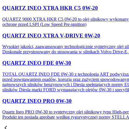
QUARTZ INEO XTRA HKR C5 0W-20
QUARTZ 9000 XTRA HKR C5 0W-20 to olej silnikowy wykonany w zaa
ochronę przed LSPI (Low Speed Pre-ignition)
QUARTZ INEO XTRA V-DRIVE 0W-20
Wysokiej jakości, zaawansowany technologicznie syntetyczny olej s
Doskonale przystosowany do stosowania w silnikach Volvo Drive
QUARTZ INEO FDE 0W-30
TOTAL QUARTZ INEO FDE 0W-30 z technologią ART podwyższającą od
przed powstawaniem osadów, korozją oraz zużyciem spowodowanym ta
najnowszych silników benzynowych i Diesla spełniających norm
silników Diesla marki FORD wymagających olejów 0W-30 i specy
QUARTZ INEO PRO 0W-30
Quartz Ineo PRO 0W-30 to syntetyczny olej silnikowy typu High-pe
Produkt ten posiada aprobatę według rygorystycznej normy STELL