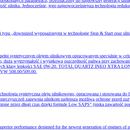
konałych parametrach, przeznaczony do najnowszej generacji siln
ość silnika. Jednocześnie, jego najnowocześniejsza technologia reduk
mi typu „downsized wyposażonymi w technologię Stop & Start oraz si
yntetycznym olejem silnikowym opracowanym specjalnie w celu s
 dużą wytrzymałość i wyjątkową oszczędność paliwa przy zachowaniu
cych klasy lepkości SAE 0W-20. TOTAL QUARTZ INEO XTRA LONG LI
i VW 508.00/509.00.
gia syntetyczna oleju silnikowego, opracowana i stosowana do 
nieczyszczeń zapewnia silnikom najlepszą możliwą ochronę przed zuży
ione przez długi czas dzięki formule Low SAPS" (niska zawartość popio
uperior performance designed for the newest generation of engines of 