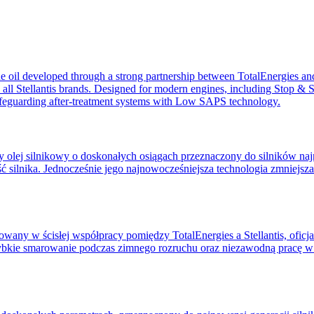
ne oil developed through a strong partnership between TotalEnergies and
th all Stellantis brands. Designed for modern engines, including Stop & S
e safeguarding after-treatment systems with Low SAPS technology.
lnikowy o doskonałych osiągach przeznaczony do silników najno
ć silnika. Jednocześnie jego najnowocześniejsza technologia zmniejsz
wany w ścisłej współpracy pomiędzy TotalEnergies a Stellantis, oficj
bkie smarowanie podczas zimnego rozruchu oraz niezawodną pracę w 