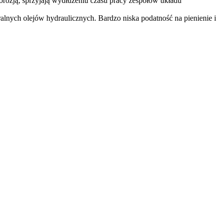
korozją, sprzyjają wydłużeniu czasu pracy zespołów układu
ych olejów hydraulicznych. Bardzo niska podatność na pienienie i