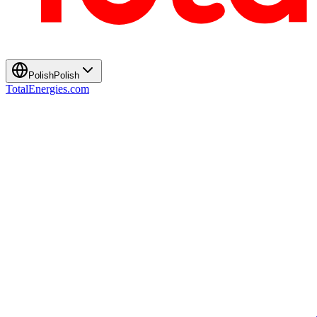
Polish
Polish
TotalEnergies.com