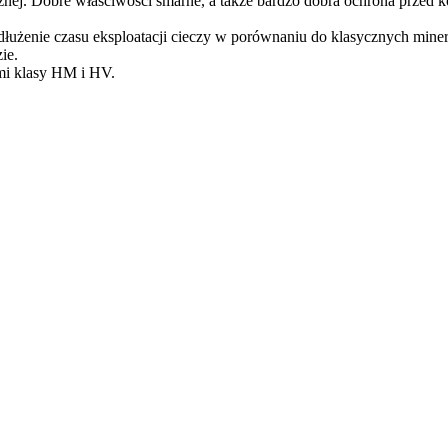
icznej. Dobre właściwości smarne, a także bardzo dobra ochrona przed 
ie czasu eksploatacji cieczy w porównaniu do klasycznych mineraln
ie.
i klasy HM i HV.