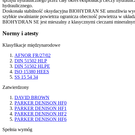
sprzętu hydraulicznego przez cały okres eksploatacji cieczy hydraul
hydraulicznego.
Doskonała stabilność oksydacyjna BIOHYDRAN SE umożliwia wydłużen
szybkie uwalnianie powietrza ogranicza obecność powietrza w układz
BIOHYDRAN SE jest mieszalny z klasycznymi cieczami mineralnym
Normy i atesty
Klasyfikacje międzynarodowe
AFNOR FR/27/02
DIN 51502 HLP
DIN 51502 HLPE
ISO 15380 HEES
SS 15 54 34
Zatwierdzony
DAVID BROWN
PARKER DENISON HF0
PARKER DENISON HF1
PARKER DENISON HF2
PARKER DENISON HF6
Spełnia wymóg