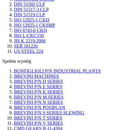
DIN 51502 CLP
DIN 51517-3 CLP
DIN 51519 CLP
ISO 12925-1 CKD
ISO 12925-1 CKSMP
ISO 6743-6 CKD
ISO L-CKC150
JIS K 2219-2006
SEB 181226
US STEEL 224
Spełnia wymóg
BONFIGLIOLI P/N INDUSTRIAL PLANTS
BREVINI MACHINES
BREVINI P/N D SERIES
BREVINI P/N E SERIES
BREVINI P/N K SERIES
BREVINI P/N M SERIES
BREVINI P/N N SERIES
BREVINI P/N POSIPLAN
BREVINI P/N S SERIES SLEWING
BREVINI P/N T SERIES
BREVINI P/N V SERIES
CMD GEARS B-11-4304