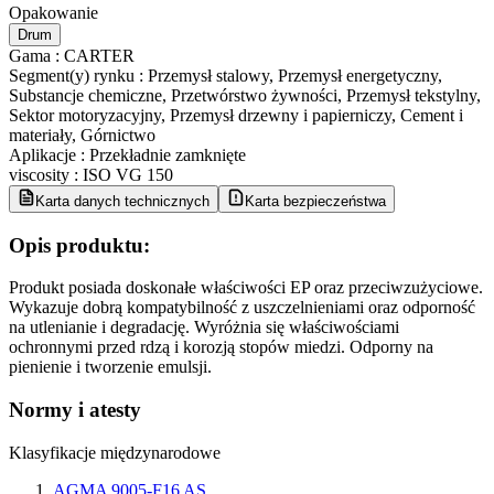
Opakowanie
Drum
Gama
:
CARTER
Segment(y) rynku
:
Przemysł stalowy, Przemysł energetyczny,
Substancje chemiczne, Przetwórstwo żywności, Przemysł tekstylny,
Sektor motoryzacyjny, Przemysł drzewny i papierniczy, Cement i
materiały, Górnictwo
Aplikacje
:
Przekładnie zamknięte
viscosity
:
ISO VG 150
Karta danych technicznych
Karta bezpieczeństwa
Opis produktu:
Produkt posiada doskonałe właściwości EP oraz przeciwzużyciowe.
Wykazuje dobrą kompatybilność z uszczelnieniami oraz odporność
na utlenianie i degradację. Wyróżnia się właściwościami
ochronnymi przed rdzą i korozją stopów miedzi. Odporny na
pienienie i tworzenie emulsji.
Normy i atesty
Klasyfikacje międzynarodowe
AGMA 9005-F16 AS