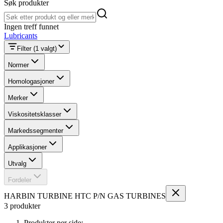
Søk produkter
Søk produkter
Ingen treff funnet
Lubricants
Filter
(1 valgt)
Normer
Homologasjoner
Merker
Viskositetsklasser
Markedssegmenter
Applikasjoner
Utvalg
Fordeler
HARBIN TURBINE HTC P/N GAS TURBINES
3 produkter
Produkter per side: