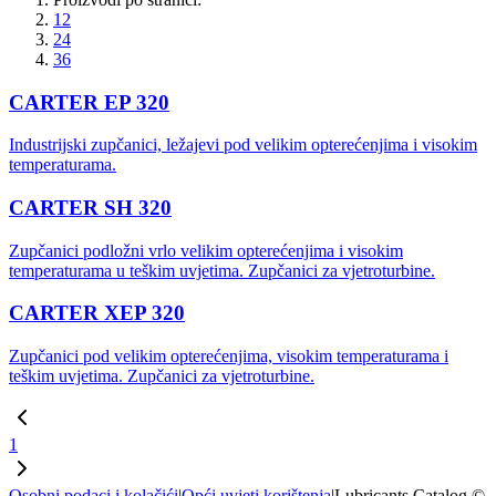
12
24
36
CARTER EP 320
Industrijski zupčanici, ležajevi pod velikim opterećenjima i visokim
temperaturama.
CARTER SH 320
Zupčanici podložni vrlo velikim opterećenjima i visokim
temperaturama u teškim uvjetima. Zupčanici za vjetroturbine.
CARTER XEP 320
Zupčanici pod velikim opterećenjima, visokim temperaturama i
teškim uvjetima. Zupčanici za vjetroturbine.
1
Osobni podaci i kolačići
|
Opći uvjeti korištenja
|
Lubricants Catalog ©