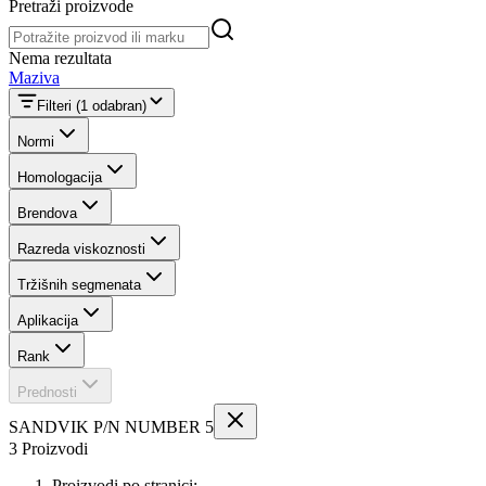
Pretraži proizvode
Pretraži proizvode
Nema rezultata
Maziva
Filteri
(1 odabran)
Normi
Homologacija
Brendova
Razreda viskoznosti
Tržišnih segmenata
Aplikacija
Rank
Prednosti
SANDVIK P/N NUMBER 5
3 Proizvodi
Proizvodi po stranici: