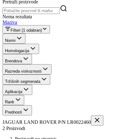
Pretraži proizvode
Pretraži proizvode
Nema rezultata
Maziva
Filteri
(1 odabran)
Normi
Homologacija
Brendova
Razreda viskoznosti
Tržišnih segmenata
Aplikacija
Rank
Prednosti
JAGUAR LAND ROVER P/N LR0022460
2 Proizvodi
Proizvodi po stranici: