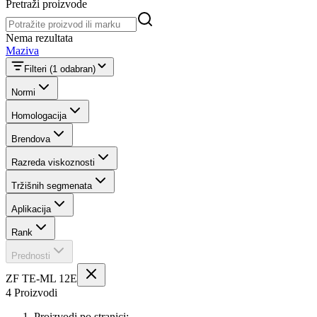
Pretraži proizvode
Pretraži proizvode
Nema rezultata
Maziva
Filteri
(1 odabran)
Normi
Homologacija
Brendova
Razreda viskoznosti
Tržišnih segmenata
Aplikacija
Rank
Prednosti
ZF TE-ML 12E
4 Proizvodi
Proizvodi po stranici: