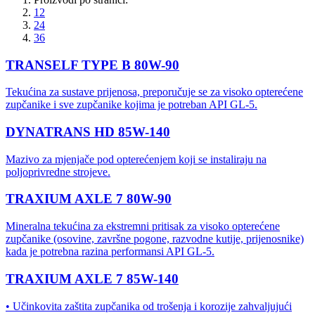
12
24
36
TRANSELF TYPE B 80W-90
Tekućina za sustave prijenosa, preporučuje se za visoko opterećene
zupčanike i sve zupčanike kojima je potreban API GL-5.
DYNATRANS HD 85W-140
Mazivo za mjenjače pod opterećenjem koji se instaliraju na
poljoprivredne strojeve.
TRAXIUM AXLE 7 80W-90
Mineralna tekućina za ekstremni pritisak za visoko opterećene
zupčanike (osovine, završne pogone, razvodne kutije, prijenosnike)
kada je potrebna razina performansi API GL-5.
TRAXIUM AXLE 7 85W-140
• Učinkovita zaštita zupčanika od trošenja i korozije zahvaljujući