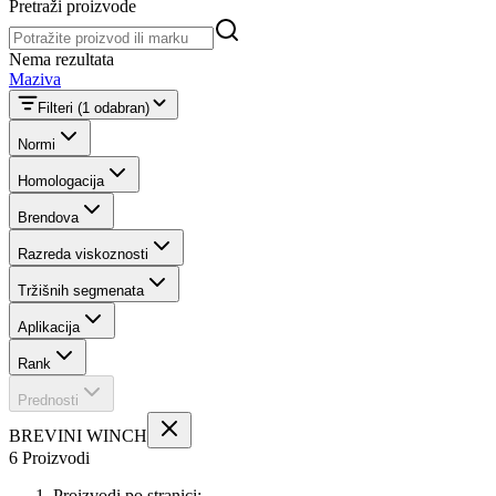
Pretraži proizvode
Pretraži proizvode
Nema rezultata
Maziva
Filteri
(1 odabran)
Normi
Homologacija
Brendova
Razreda viskoznosti
Tržišnih segmenata
Aplikacija
Rank
Prednosti
BREVINI WINCH
6 Proizvodi
Proizvodi po stranici: