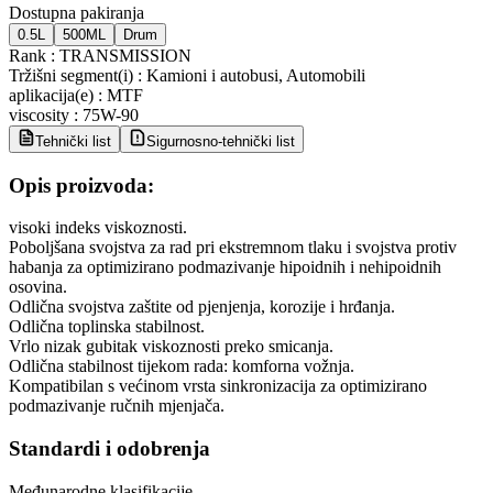
Dostupna pakiranja
0.5L
500ML
Drum
Rank
:
TRANSMISSION
Tržišni segment(i)
:
Kamioni i autobusi, Automobili
aplikacija(e)
:
MTF
viscosity
:
75W-90
Tehnički list
Sigurnosno-tehnički list
Opis proizvoda:
visoki indeks viskoznosti.
Poboljšana svojstva za rad pri ekstremnom tlaku i svojstva protiv
habanja za optimizirano podmazivanje hipoidnih i nehipoidnih
osovina.
Odlična svojstva zaštite od pjenjenja, korozije i hrđanja.
Odlična toplinska stabilnost.
Vrlo nizak gubitak viskoznosti preko smicanja.
Odlična stabilnost tijekom rada: komforna vožnja.
Kompatibilan s većinom vrsta sinkronizacija za optimizirano
podmazivanje ručnih mjenjača.
Standardi i odobrenja
Međunarodne klasifikacije