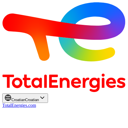
Croatian
Croatian
TotalEnergies.com