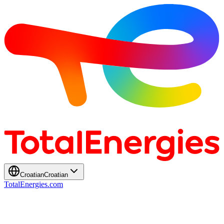
Croatian
Croatian
TotalEnergies.com