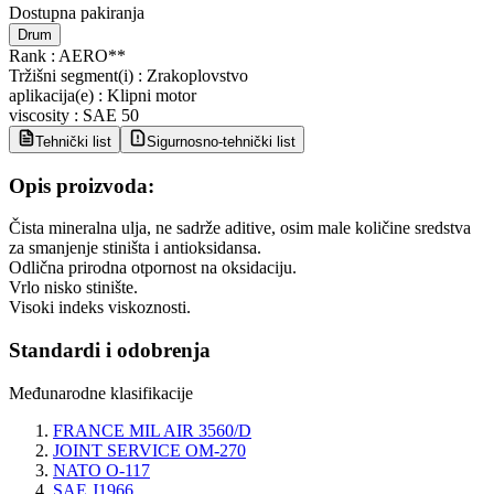
Dostupna pakiranja
Drum
Rank
:
AERO**
Tržišni segment(i)
:
Zrakoplovstvo
aplikacija(e)
:
Klipni motor
viscosity
:
SAE 50
Tehnički list
Sigurnosno-tehnički list
Opis proizvoda:
Čista mineralna ulja, ne sadrže aditive, osim male količine sredstva
za smanjenje stiništa i antioksidansa.
Odlična prirodna otpornost na oksidaciju.
Vrlo nisko stinište.
Visoki indeks viskoznosti.
Standardi i odobrenja
Međunarodne klasifikacije
FRANCE MIL AIR 3560/D
JOINT SERVICE OM-270
NATO O-117
SAE J1966