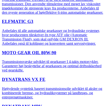
transmissioner. Den anvendte tilmulering med meget lav viskositet
imødekommer de strengeste krav fra producenterne. Anbefales til
den nyeste generation af højeffektive 6-trins automatiske gearkasser.
ELFMATIC G3
Anbefales til alle automatiske gearkasser og hydrauliske systemer,
hvor producenten tileskriver én type ATF olie (Automatic
Transmission Fluid), som skal opfylde GM DEXRON III.
Anbefales også til koblinger og konvertere samt servostyringer.
MOTO GEAR OIL 80W-90
Transmissionsvæske udviklet til gearkasser I 4-takts motorcykler.
Garanterer høj beskyttelse af gearkassen og optimal driftssikkerhed
ved gearskifte.
DYNATRANS VX FE
Højtydende syntetisk baseret transmissionsolie udviklet til aksler og
kombinerede bremse- og hydrauliksystemer på landbrugs- og
entreprenørmaskiner.