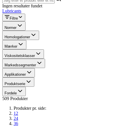
Ingen resultater fundet
Lubricants
Filtre
Normer
Homologationer
Mærker
Viskositetsklasser
Markedssegmenter
Applikationer
Produktserie
Fordele
509 Produkter
Produkter pr. side:
12
24
36