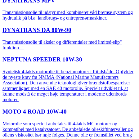
DYNATRANS MPV
Transmissionsolie til udstyr med kombineret våd bremse system og
hydraulik på bl.a. landbrugs- og entreprenørmaskiner.
DYNATRANS DA 80W-90
Transmissionsolie til aksler og differentialer med limited-slip"
funktion. "
NEPTUNA SPEEDER 10W-30
Syntetisk 4-takts motorolie til benzinmotorer i fritidsbåde. Opfylder
de nyeste krav fra NMMA (National Marine Manufacturers
Association). Den anvendte teknologi giver brændstofbesparelser
sammenlignet med en SAE 40 motorolie. Specielt udviklet til, at
kunne modstå de meget høje temperaturer i moderne udenbords
motorer.
MOTO 4 ROAD 10W-40
Motorolie som specielt anbefales til 4-takts MC motorer og
kompatibel med katalysatorer. De anbefalede olieskiftintervaller og
oliens viskositet bør nøje følges. Denne olie er fremstillet ved brug