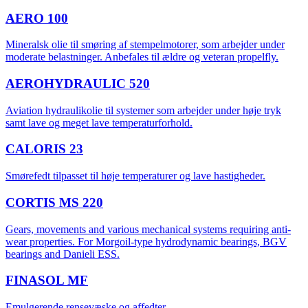
AERO 100
Mineralsk olie til smøring af stempelmotorer, som arbejder under
moderate belastninger. Anbefales til ældre og veteran propelfly.
AEROHYDRAULIC 520
Aviation hydraulikolie til systemer som arbejder under høje tryk
samt lave og meget lave temperaturforhold.
CALORIS 23
Smørefedt tilpasset til høje temperaturer og lave hastigheder.
CORTIS MS 220
Gears, movements and various mechanical systems requiring anti-
wear properties. For Morgoil-type hydrodynamic bearings, BGV
bearings and Danieli ESS.
FINASOL MF
Emulgerende rensevæske og affedter.