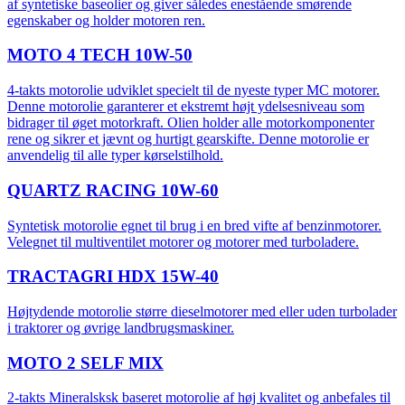
af syntetiske baseolier og giver således enestående smørende
egenskaber og holder motoren ren.
MOTO 4 TECH 10W-50
4-takts motorolie udviklet specielt til de nyeste typer MC motorer.
Denne motorolie garanterer et ekstremt højt ydelsesniveau som
bidrager til øget motorkraft. Olien holder alle motorkomponenter
rene og sikrer et jævnt og hurtigt gearskifte. Denne motorolie er
anvendelig til alle typer kørselstilhold.
QUARTZ RACING 10W-60
Syntetisk motorolie egnet til brug i en bred vifte af benzinmotorer.
Velegnet til multiventilet motorer og motorer med turboladere.
TRACTAGRI HDX 15W-40
Højtydende motorolie større dieselmotorer med eller uden turbolader
i traktorer og øvrige landbrugsmaskiner.
MOTO 2 SELF MIX
2-takts Mineralsksk baseret motorolie af høj kvalitet og anbefales til