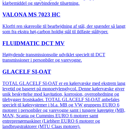
klæbemiddel og støvbindende tilsætning.
VALONA MS 7023 HC
Klorfri ren skæreolie til bearbejdning af stål, der spænder så langt
som fra ekstra høj-carbon holdig stål til ildfaste ståltyper.
FLUIDMATIC DCT MV
Højtydende transmissionsolie udviklet specielt til DCT
transmissioner i personbiler og varevogne.
GLACELF SI-OAT
TOTAL GLACELF SI-OAT er en kølervæske med ekstrem lang
levetid og baseret på monoetylenglycol. Denne kølervæske giver
unik beskyttelse mod kavitation, korrosion, overophedning og
tilebygger frostskader. TOTAL GLACELF SI-OAT anbefales
specielt til kølesystemer i bl.a. MB og VW gruppens EURO 6
motorer i personbiler og varevogne samt i tungere køretøjre (MB,
MAN, Scania og Cummins EURO 6 motorer samt
entreprenørmaskiner (Liebherr EURO 6 motorer og
landbrugstraktorer (MTU Claas motorer).