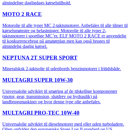
almindelige dagligdags kørselstilhold.
MOTO 2 RACE
Motorolie til alle typer MC 2-taktsmotorer. Anbefales til alle tilmer til
kørselsmønstre og belastninger. Motorolie til alle typer 2-
taktsmotorer i sportlige MC’er. ELF MOTO 2 RACE er anvendelig
til konkurrencebrug på amatørplan men kan også bruges til
almindelig daglig kørsel.
NEPTUNA 2T SUPER SPORT
Mineralsksk 2-taktsolie til udenbords benzinmotorer i fritidsbåde.
MULTAGRI SUPER 10W-30
Universalolie udviklet til smøring af de tilskellige komponenter
(motor, gear, transmission, slutdrev og hydraulik) på
landbrugsmaskiner og hvor denne type olie anbefales.
MULTAGRI PRO-TEC 10W-40
Universalolie udviklet til dieselmotorer med eller uden turboladere.
Olien opfylder den europæiske Stage I og II standard og US