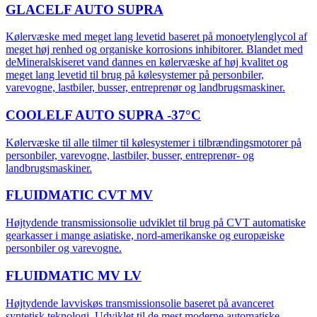
GLACELF AUTO SUPRA
Kølervæske med meget lang levetid baseret på monoetylenglycol af
meget høj renhed og organiske korrosions inhibitorer. Blandet med
deMineralskiseret vand dannes en kølervæske af høj kvalitet og
meget lang levetid til brug på kølesystemer på personbiler,
varevogne, lastbiler, busser, entreprenør og landbrugsmaskiner.
COOLELF AUTO SUPRA -37°C
Kølervæske til alle tilmer til kølesystemer i tilbrændingsmotorer på
personbiler, varevogne, lastbiler, busser, entreprenør- og
landbrugsmaskiner.
FLUIDMATIC CVT MV
Højtydende transmissionsolie udviklet til brug på CVT automatiske
gearkasser i mange asiatiske, nord-amerikanske og europæiske
personbiler og varevogne.
FLUIDMATIC MV LV
Højtydende lavviskøs transmissionsolie baseret på avanceret
syntetisk teknologi. Udviklet til de mest moderne automatiske