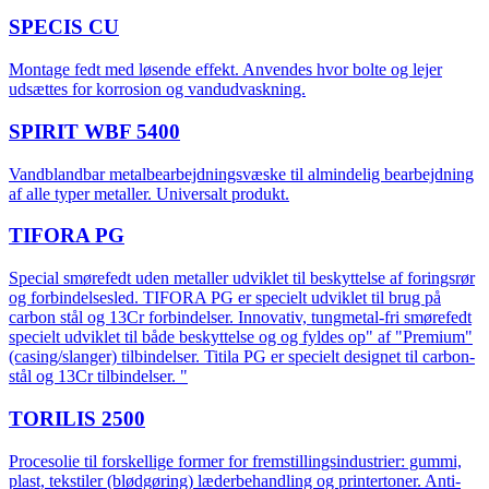
SPECIS CU
Montage fedt med løsende effekt. Anvendes hvor bolte og lejer
udsættes for korrosion og vandudvaskning.
SPIRIT WBF 5400
Vandblandbar metalbearbejdningsvæske til almindelig bearbejdning
af alle typer metaller. Universalt produkt.
TIFORA PG
Special smørefedt uden metaller udviklet til beskyttelse af foringsrør
og forbindelsesled. TIFORA PG er specielt udviklet til brug på
carbon stål og 13Cr forbindelser. Innovativ, tungmetal-fri smørefedt
specielt udviklet til både beskyttelse og og fyldes op" af "Premium"
(casing/slanger) tilbindelser. Titila PG er specielt designet til carbon-
stål og 13Cr tilbindelser. "
TORILIS 2500
Procesolie til forskellige former for fremstillingsindustrier: gummi,
plast, tekstiler (blødgøring) læderbehandling og printertoner. Anti-