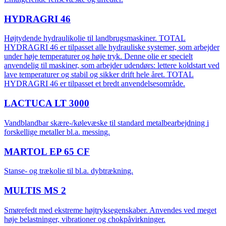
HYDRAGRI 46
Højtydende hydraulikolie til landbrugsmaskiner. TOTAL
HYDRAGRI 46 er tilpasset alle hydrauliske systemer, som arbejder
under høje temperaturer og høje tryk. Denne olie er specielt
anvendelig til maskiner, som arbejder udendørs: lettere koldstart ved
lave temperaturer og stabil og sikker drift hele året. TOTAL
HYDRAGRI 46 er tilpasset et bredt anvendelsesområde.
LACTUCA LT 3000
Vandblandbar skære-/kølevæske til standard metalbearbejdning i
forskellige metaller bl.a. messing.
MARTOL EP 65 CF
Stanse- og trækolie til bl.a. dybtrækning.
MULTIS MS 2
Smørefedt med ekstreme højtryksegenskaber. Anvendes ved meget
høje belastninger, vibrationer og chokpåvirkninger.