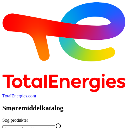
TotalEnergies.com
Smøremiddelkatalog
Søg produkter
Søg produkter