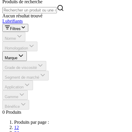
Produits de recherche
Produits de recherche
Aucun résultat trouvé
Lubrifiants
Filtres
Norme
Homologation
Marque
Grade de viscosité
Segment de marché
Application
Gamme
Bénéfice
0 Produits
Produits par page :
12