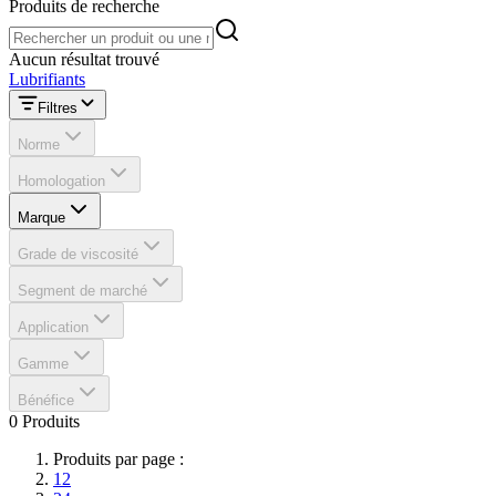
Produits de recherche
Produits de recherche
Aucun résultat trouvé
Lubrifiants
Filtres
Norme
Homologation
Marque
Grade de viscosité
Segment de marché
Application
Gamme
Bénéfice
0 Produits
Produits par page :
12