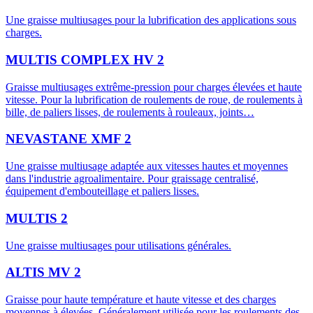
Une graisse multiusages pour la lubrification des applications sous
charges.
MULTIS COMPLEX HV 2
Graisse multiusages extrême-pression pour charges élevées et haute
vitesse. Pour la lubrification de roulements de roue, de roulements à
bille, de paliers lisses, de roulements à rouleaux, joints…
NEVASTANE XMF 2
Une graisse multiusage adaptée aux vitesses hautes et moyennes
dans l'industrie agroalimentaire. Pour graissage centralisé,
équipement d'embouteillage et paliers lisses.
MULTIS 2
Une graisse multiusages pour utilisations générales.
ALTIS MV 2
Graisse pour haute température et haute vitesse et des charges
moyennes à élevées. Généralement utilisée pour les roulements des