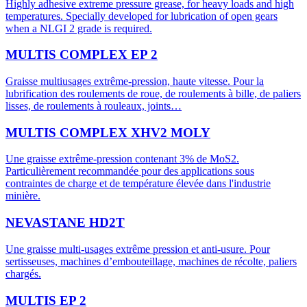
Highly adhesive extreme pressure grease, for heavy loads and high
temperatures. Specially developed for lubrication of open gears
when a NLGI 2 grade is required.
MULTIS COMPLEX EP 2
Graisse multiusages extrême-pression, haute vitesse. Pour la
lubrification des roulements de roue, de roulements à bille, de paliers
lisses, de roulements à rouleaux, joints…
MULTIS COMPLEX XHV2 MOLY
Une graisse extrême-pression contenant 3% de MoS2.
Particulièrement recommandée pour des applications sous
contraintes de charge et de température élevée dans l'industrie
minière.
NEVASTANE HD2T
Une graisse multi-usages extrême pression et anti-usure. Pour
sertisseuses, machines d’embouteillage, machines de récolte, paliers
chargés.
MULTIS EP 2