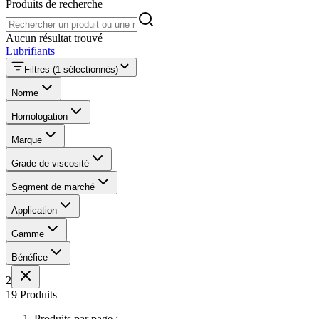
Produits de recherche
Produits de recherche
Aucun résultat trouvé
Lubrifiants
Filtres
(1 sélectionnés)
Norme
Homologation
Marque
Grade de viscosité
Segment de marché
Application
Gamme
Bénéfice
2
19 Produits
Produits par page :