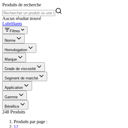
Produits de recherche
Produits de recherche
Aucun résultat trouvé
Lubrifiants
Filtres
Norme
Homologation
Marque
Grade de viscosité
Segment de marché
Application
Gamme
Bénéfice
248 Produits
Produits par page :
12