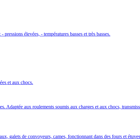
 pressions élevées, - températures basses et très basses.
ées et aux chocs.
es. Adaptée aux roulements soumis aux charges et aux chocs, transmiss
aux, galets de convoyeurs, cames, fonctionnant dans des fours et étuve