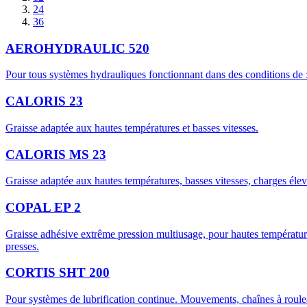
24
36
AEROHYDRAULIC 520
Pour tous systèmes hydrauliques fonctionnant dans des conditions de : -
CALORIS 23
Graisse adaptée aux hautes températures et basses vitesses.
CALORIS MS 23
Graisse adaptée aux hautes températures, basses vitesses, charges élev
COPAL EP 2
Graisse adhésive extrême pression multiusage, pour hautes températur
presses.
CORTIS SHT 200
Pour systèmes de lubrification continue. Mouvements, chaînes à roule