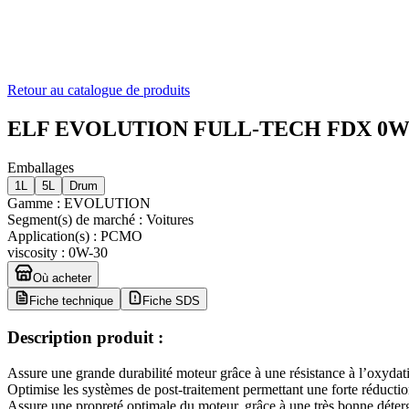
Retour au catalogue de produits
ELF EVOLUTION FULL-TECH FDX 0W
Emballages
1L
5L
Drum
Gamme
:
EVOLUTION
Segment(s) de marché
:
Voitures
Application(s)
:
PCMO
viscosity
:
0W-30
Où acheter
Fiche technique
Fiche SDS
Description produit :
Assure une grande durabilité moteur grâce à une résistance à l’oxydat
Optimise les systèmes de post-traitement permettant une forte réducti
Assure une propreté optimale du moteur, grâce à une très bonne déterg