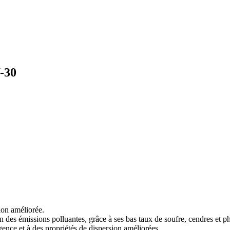
-30
ion améliorée.
on des émissions polluantes, grâce à ses bas taux de soufre, cendres et
ence et à des propriétés de dispersion améliorées.