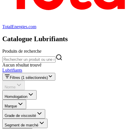
TotalEnergies.com
Catalogue Lubrifiants
Produits de recherche
Produits de recherche
Aucun résultat trouvé
Lubrifiants
Filtres
(1 sélectionnés)
Norme
Homologation
Marque
Grade de viscosité
Segment de marché