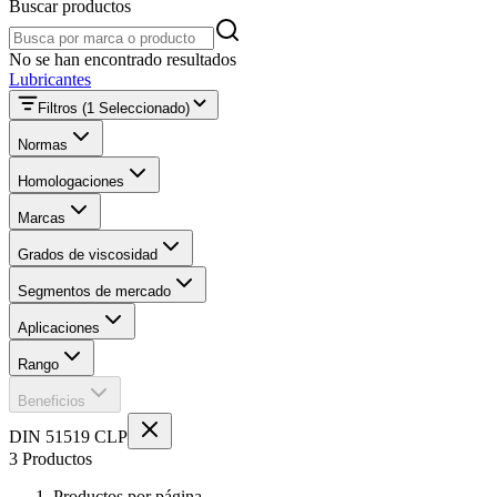
Buscar productos
Buscar productos
No se han encontrado resultados
Lubricantes
Filtros
(1 Seleccionado)
Normas
Homologaciones
Marcas
Grados de viscosidad
Segmentos de mercado
Aplicaciones
Rango
Beneficios
DIN 51519 CLP
3 Productos
Productos por página