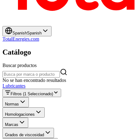
Spanish
Spanish
TotalEnergies.com
Catálogo
Buscar productos
Buscar productos
No se han encontrado resultados
Lubricantes
Filtros
(1 Seleccionado)
Normas
Homologaciones
Marcas
Grados de viscosidad