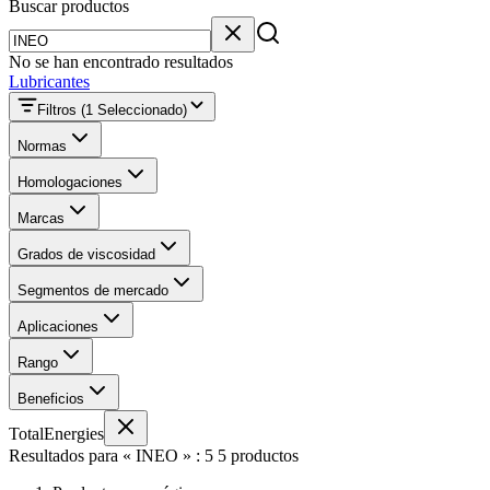
Buscar productos
Buscar productos
No se han encontrado resultados
Lubricantes
Filtros
(1 Seleccionado)
Normas
Homologaciones
Marcas
Grados de viscosidad
Segmentos de mercado
Aplicaciones
Rango
Beneficios
TotalEnergies
Resultados para « INEO » : 5 5 productos