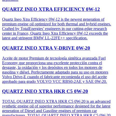
QUARTZ INEO XTRA EFFICIENCY 0W-12
Quartz Ineo Xtra Efficiency 0W-12 is the newest generation of
premium engine oil optimized for both thermal and hybrid engines.
Crafted by TotalEnergies’ engineers in our cutting-edge research
center in France, Quartz Ineo Xtra Efficiency 0W-12 exceeds the
latest and stringent BMW LL-22FE++ specification.
QUARTZ INEO XTRA V-DRIVE 0W-20
Aceite de motor Premium de tecnología sintética avanzada Fuel
Economy que proporciona una excelente protección contra el
desgaste, la oxidación y los depósitos en todos los motores de
gasolina y diésel. Perfectamente adaptado para su uso en motores
Volvo Drive-E cuando el fabricante recomienda el uso del aceite
aprobado para grado VOLVO VCC RBS0-2AE y SAE 0W-20.
QUARTZ INEO XTRA HKR C5 0W-20
TOTAL QUARTZ INEO XTRA HKR C5 0W-20 is an advanced
synthetic engine oil of superior performance designed for the latest
generation of Diesel and Gasoline engines of premium car
manufacturers. TOTAL QUARTZ INEO XTRA HKR C5 0W-20