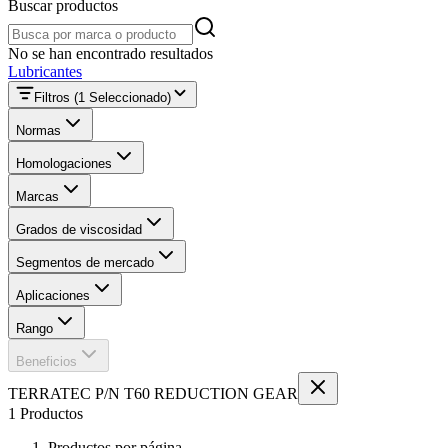
Buscar productos
Buscar productos
No se han encontrado resultados
Lubricantes
Filtros
(1 Seleccionado)
Normas
Homologaciones
Marcas
Grados de viscosidad
Segmentos de mercado
Aplicaciones
Rango
Beneficios
TERRATEC P/N T60 REDUCTION GEAR
1 Productos
Productos por página