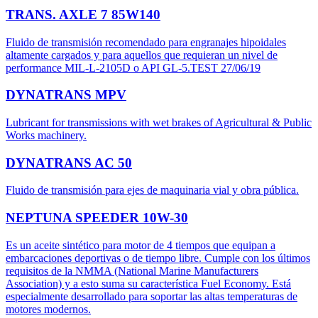
TRANS. AXLE 7 85W140
Fluido de transmisión recomendado para engranajes hipoidales
altamente cargados y para aquellos que requieran un nivel de
performance MIL-L-2105D o API GL-5.TEST 27/06/19
DYNATRANS MPV
Lubricant for transmissions with wet brakes of Agricultural & Public
Works machinery.
DYNATRANS AC 50
Fluido de transmisión para ejes de maquinaria vial y obra pública.
NEPTUNA SPEEDER 10W-30
Es un aceite sintético para motor de 4 tiempos que equipan a
embarcaciones deportivas o de tiempo libre. Cumple con los últimos
requisitos de la NMMA (National Marine Manufacturers
Association) y a esto suma su característica Fuel Economy. Está
especialmente desarrollado para soportar las altas temperaturas de
motores modernos.