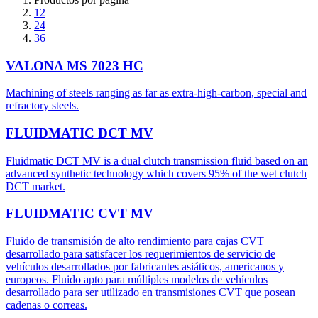
12
24
36
VALONA MS 7023 HC
Machining of steels ranging as far as extra-high-carbon, special and
refractory steels.
FLUIDMATIC DCT MV
Fluidmatic DCT MV is a dual clutch transmission fluid based on an
advanced synthetic technology which covers 95% of the wet clutch
DCT market.
FLUIDMATIC CVT MV
Fluido de transmisión de alto rendimiento para cajas CVT
desarrollado para satisfacer los requerimientos de servicio de
vehículos desarrollados por fabricantes asiáticos, americanos y
europeos. Fluido apto para múltiples modelos de vehículos
desarrollado para ser utilizado en transmisiones CVT que posean
cadenas o correas.