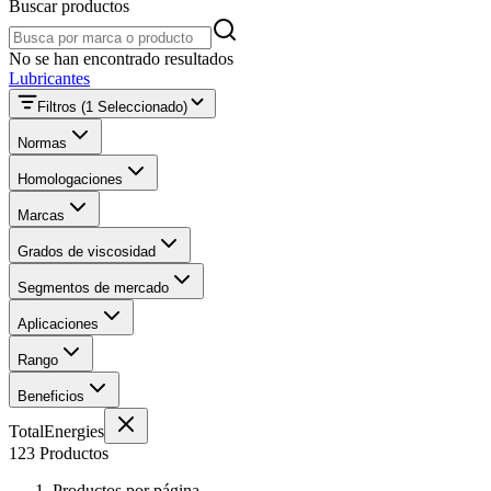
Buscar productos
Buscar productos
No se han encontrado resultados
Lubricantes
Filtros
(1 Seleccionado)
Normas
Homologaciones
Marcas
Grados de viscosidad
Segmentos de mercado
Aplicaciones
Rango
Beneficios
TotalEnergies
123 Productos
Productos por página