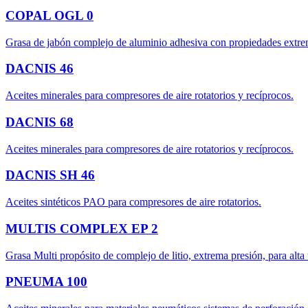
COPAL OGL 0
Grasa de jabón complejo de aluminio adhesiva con propiedades extrema
DACNIS 46
Aceites minerales para compresores de aire rotatorios y recíprocos.
DACNIS 68
Aceites minerales para compresores de aire rotatorios y recíprocos.
DACNIS SH 46
Aceites sintéticos PAO para compresores de aire rotatorios.
MULTIS COMPLEX EP 2
Grasa Multi propósito de complejo de litio, extrema presión, para alta
PNEUMA 100