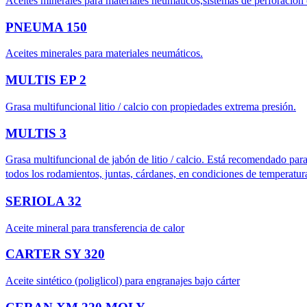
Aceites minerales para materiales neumáticos,sistemas de perforación
PNEUMA 150
Aceites minerales para materiales neumáticos.
MULTIS EP 2
Grasa multifuncional litio / calcio con propiedades extrema presión.
MULTIS 3
Grasa multifuncional de jabón de litio / calcio. Está recomendado para
todos los rodamientos, juntas, cárdanes, en condiciones de temperatura
SERIOLA 32
Aceite mineral para transferencia de calor
CARTER SY 320
Aceite sintético (poliglicol) para engranajes bajo cárter