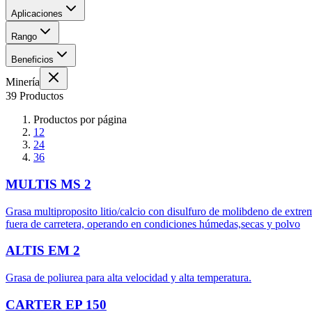
Aplicaciones
Rango
Beneficios
Minería
39 Productos
Productos por página
12
24
36
MULTIS MS 2
Grasa multiproposito litio/calcio con disulfuro de molibdeno de extre
fuera de carretera, operando en condiciones húmedas,secas y polvo
ALTIS EM 2
Grasa de poliurea para alta velocidad y alta temperatura.
CARTER EP 150