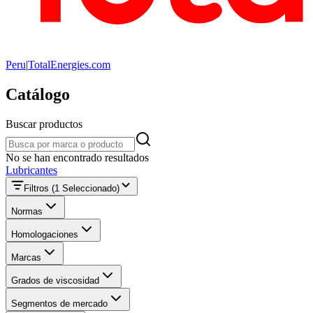
Peru
|
TotalEnergies.com
Catálogo
Buscar productos
Buscar productos
No se han encontrado resultados
Lubricantes
Filtros
(1 Seleccionado)
Normas
Homologaciones
Marcas
Grados de viscosidad
Segmentos de mercado