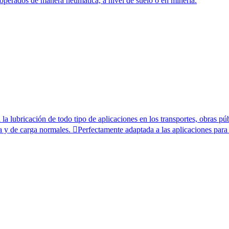
 operados de manera neumática, a nivel de suelo o en minería.
 la lubricación de todo tipo de aplicaciones en los transportes, obras pú
 y de carga normales. Perfectamente adaptada a las aplicaciones para v