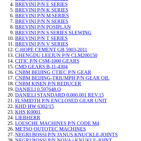
BREVINI P/N E SERIES
BREVINI P/N K SERIES
BREVINI P/N M SERIES
BREVINI P/N N SERIES
BREVINI P/N POSIPLAN
BREVINI P/N S SERIES SLEWING
BREVINI P/N T SERIES
BREVINI P/N V SERIES
C-HOPE CEMENT GB 5903-2011
CHENGDU LEEJUN P/N CLM200150
CITIC P/N CSM-1000 GEARS
CMD GEARS B-11-4304
CNBM BEIJING CTIEC P/N GEAR
CNBM BEIJING-TRIUMPH P/N GEAR OIL
CNBM KISEN P/N REDUCER
DANIELI 0.597648.Q
DANIELI STANDARD 0.000.001 REV.15
FLSMIDTH P/N ENCLOSED GEAR UNIT
KHD HW 6302/15
KHS K0001
LIEBHERR
LOESCHE MACHINES P/N CODE M4
METSO OUTOTEC MACHINES
NEGRI BOSSI P/N JANUS KNUCKLE-JOINTS
NEGRI BOSSI P/N NOVA i KNUKLE-JOINT