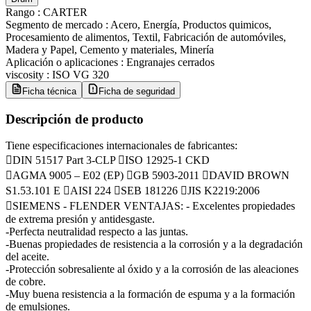
Rango
:
CARTER
Segmento de mercado
:
Acero, Energía, Productos quimicos,
Procesamiento de alimentos, Textil, Fabricación de automóviles,
Madera y Papel, Cemento y materiales, Minería
Aplicación o aplicaciones
:
Engranajes cerrados
viscosity
:
ISO VG 320
Ficha técnica
Ficha de seguridad
Descripción de producto
Tiene especificaciones internacionales de fabricantes:
DIN 51517 Part 3-CLP ISO 12925-1 CKD
AGMA 9005 – E02 (EP) GB 5903-2011 DAVID BROWN
S1.53.101 E AISI 224 SEB 181226 JIS K2219:2006
SIEMENS - FLENDER VENTAJAS: - Excelentes propiedades
de extrema presión y antidesgaste.
-Perfecta neutralidad respecto a las juntas.
-Buenas propiedades de resistencia a la corrosión y a la degradación
del aceite.
-Protección sobresaliente al óxido y a la corrosión de las aleaciones
de cobre.
-Muy buena resistencia a la formación de espuma y a la formación
de emulsiones.