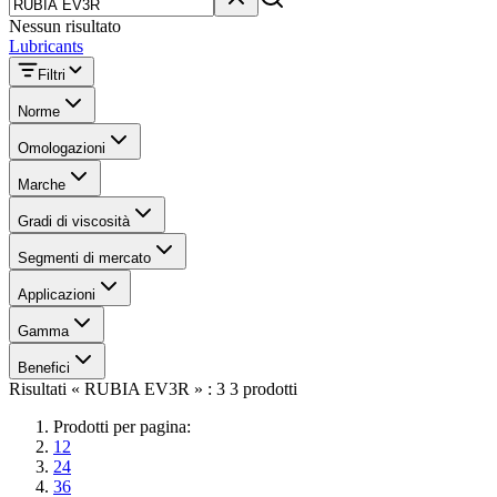
Nessun risultato
Lubricants
Filtri
Norme
Omologazioni
Marche
Gradi di viscosità
Segmenti di mercato
Applicazioni
Gamma
Benefici
Risultati « RUBIA EV3R » : 3 3 prodotti
Prodotti per pagina:
12
24
36