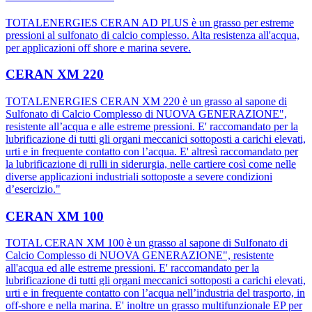
TOTALENERGIES CERAN AD PLUS è un grasso per estreme
pressioni al sulfonato di calcio complesso. Alta resistenza all'acqua,
per applicazioni off shore e marina severe.
CERAN XM 220
TOTALENERGIES CERAN XM 220 è un grasso al sapone di
Sulfonato di Calcio Complesso di NUOVA GENERAZIONE",
resistente all’acqua e alle estreme pressioni. E' raccomandato per la
lubrificazione di tutti gli organi meccanici sottoposti a carichi elevati,
urti e in frequente contatto con l’acqua. E' altresì raccomandato per
la lubrificazione di rulli in siderurgia, nelle cartiere così come nelle
diverse applicazioni industriali sottoposte a severe condizioni
d’esercizio."
CERAN XM 100
TOTAL CERAN XM 100 è un grasso al sapone di Sulfonato di
Calcio Complesso di NUOVA GENERAZIONE", resistente
all'acqua ed alle estreme pressioni. E' raccomandato per la
lubrificazione di tutti gli organi meccanici sottoposti a carichi elevati,
urti e in frequente contatto con l’acqua nell’industria del trasporto, in
off-shore e nella marina. E' inoltre un grasso multifunzionale EP per