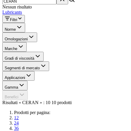
Nessun risultato
Lubricants
Filtri
Norme
Omologazioni
Marche
Gradi di viscosità
Segmenti di mercato
Applicazioni
Gamma
Benefici
Risultati « CERAN » : 10 10 prodotti
Prodotti per pagina:
12
24
36