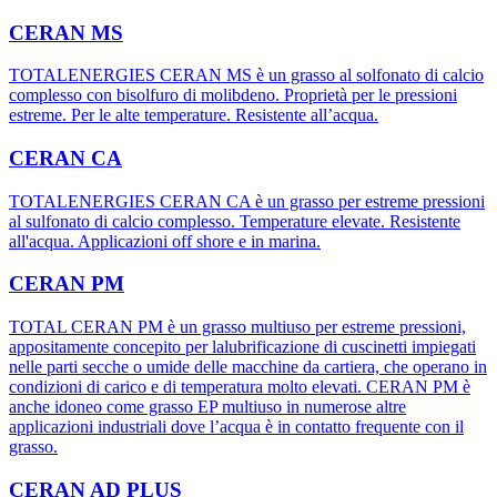
CERAN MS
TOTALENERGIES CERAN MS è un grasso al solfonato di calcio
complesso con bisolfuro di molibdeno. Proprietà per le pressioni
estreme. Per le alte temperature. Resistente all’acqua.
CERAN CA
TOTALENERGIES CERAN CA è un grasso per estreme pressioni
al sulfonato di calcio complesso. Temperature elevate. Resistente
all'acqua. Applicazioni off shore e in marina.
CERAN PM
TOTAL CERAN PM è un grasso multiuso per estreme pressioni,
appositamente concepito per lalubrificazione di cuscinetti impiegati
nelle parti secche o umide delle macchine da cartiera, che operano in
condizioni di carico e di temperatura molto elevati. CERAN PM è
anche idoneo come grasso EP multiuso in numerose altre
applicazioni industriali dove l’acqua è in contatto frequente con il
grasso.
CERAN AD PLUS