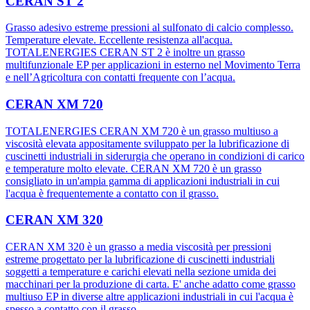
CERAN ST 2
Grasso adesivo estreme pressioni al sulfonato di calcio complesso.
Temperature elevate. Eccellente resistenza all'acqua.
TOTALENERGIES CERAN ST 2 è inoltre un grasso
multifunzionale EP per applicazioni in esterno nel Movimento Terra
e nell’Agricoltura con contatti frequente con l’acqua.
CERAN XM 720
TOTALENERGIES CERAN XM 720 è un grasso multiuso a
viscosità elevata appositamente sviluppato per la lubrificazione di
cuscinetti industriali in siderurgia che operano in condizioni di carico
e temperature molto elevate. CERAN XM 720 è un grasso
consigliato in un'ampia gamma di applicazioni industriali in cui
l'acqua è frequentemente a contatto con il grasso.
CERAN XM 320
CERAN XM 320 è un grasso a media viscosità per pressioni
estreme progettato per la lubrificazione di cuscinetti industriali
soggetti a temperature e carichi elevati nella sezione umida dei
macchinari per la produzione di carta. E' anche adatto come grasso
multiuso EP in diverse altre applicazioni industriali in cui l'acqua è
spesso a contatto con il grasso.