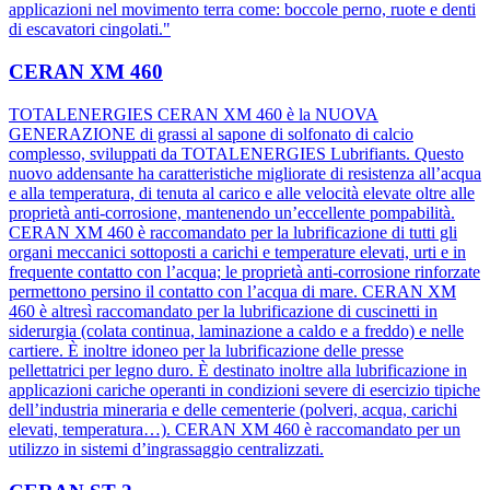
applicazioni nel movimento terra come: boccole perno, ruote e denti
di escavatori cingolati."
CERAN XM 460
TOTALENERGIES CERAN XM 460 è la NUOVA
GENERAZIONE di grassi al sapone di solfonato di calcio
complesso, sviluppati da TOTALENERGIES Lubrifiants. Questo
nuovo addensante ha caratteristiche migliorate di resistenza all’acqua
e alla temperatura, di tenuta al carico e alle velocità elevate oltre alle
proprietà anti-corrosione, mantenendo un’eccellente pompabilità.
CERAN XM 460 è raccomandato per la lubrificazione di tutti gli
organi meccanici sottoposti a carichi e temperature elevati, urti e in
frequente contatto con l’acqua; le proprietà anti-corrosione rinforzate
permettono persino il contatto con l’acqua di mare. CERAN XM
460 è altresì raccomandato per la lubrificazione di cuscinetti in
siderurgia (colata continua, laminazione a caldo e a freddo) e nelle
cartiere. È inoltre idoneo per la lubrificazione delle presse
pellettatrici per legno duro. È destinato inoltre alla lubrificazione in
applicazioni cariche operanti in condizioni severe di esercizio tipiche
dell’industria mineraria e delle cementerie (polveri, acqua, carichi
elevati, temperatura…). CERAN XM 460 è raccomandato per un
utilizzo in sistemi d’ingrassaggio centralizzati.