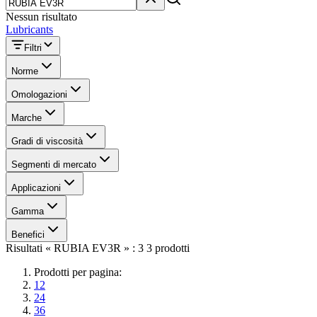
Nessun risultato
Lubricants
Filtri
Norme
Omologazioni
Marche
Gradi di viscosità
Segmenti di mercato
Applicazioni
Gamma
Benefici
Risultati « RUBIA EV3R » : 3 3 prodotti
Prodotti per pagina:
12
24
36