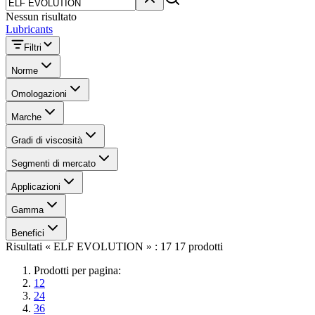
Nessun risultato
Lubricants
Filtri
Norme
Omologazioni
Marche
Gradi di viscosità
Segmenti di mercato
Applicazioni
Gamma
Benefici
Risultati « ELF EVOLUTION » : 17 17 prodotti
Prodotti per pagina:
12
24
36