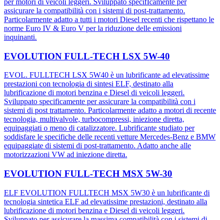
per motori di veicoli leggeri. Sviluppato specifIcamente per
assicurare la compatibilità con i sistemi di post-trattamento.
Particolarmente adatto a tutti i motori Diesel recenti che rispettano le
norme Euro IV & Euro V per la riduzione delle emissioni
inquinanti.
EVOLUTION FULL-TECH LSX 5W-40
EVOL. FULLTECH LSX 5W40 è un lubrificante ad elevatissime
prestazioni con tecnologia di sintesi ELF, destinato alla
lubrificazione di motori benzina e Diesel di veicoli leggeri.
Sviluppato specificamente per assicurare la compatibilità con i
sistemi di post trattamento. Particolarmente adatto a motori di recente
tecnologia, multivalvole, turbocompressi, iniezione diretta,
equipaggiati o meno di catalizzatore. Lubrificante studiato per
soddisfare le specifiche delle recenti vetture Mercedes-Benz e BMW
equipaggiate di sistemi di post-trattamento. Adatto anche alle
motorizzazioni VW ad iniezione diretta.
EVOLUTION FULL-TECH MSX 5W-30
ELF EVOLUTION FULLTECH MSX 5W30 è un lubrificante di
tecnologia sintetica ELF ad elevatissime prestazioni, destinato alla
lubrificazione di motori benzina e Diesel di veicoli leggeri.
Sviluppato per assicurare la massima compatibilità con i sistemi di