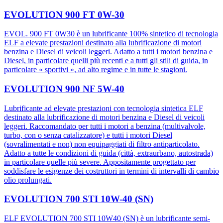
EVOLUTION 900 FT 0W-30
EVOL. 900 FT 0W30 è un lubrificante 100% sintetico di tecnologia
ELF a elevate prestazioni destinato alla lubrificazione di motori
benzina e Diesel di veicoli leggeri. Adatto a tutti i motori benzina e
Diesel, in particolare quelli più recenti e a tutti gli stili di guida, in
particolare « sportivi », ad alto regime e in tutte le stagioni.
EVOLUTION 900 NF 5W-40
Lubrificante ad elevate prestazioni con tecnologia sintetica ELF
destinato alla lubrificazione di motori benzina e Diesel di veicoli
leggeri. Raccomandato per tutti i motori a benzina (multivalvole,
turbo, con o senza catalizzatore) e tutti i motori Diesel
(sovralimentati e non) non equipaggiati di filtro antiparticolato.
Adatto a tutte le condizioni di guida (città, extraurbano, autostrada)
in particolare quelle più severe. Appositamente progettato per
soddisfare le esigenze dei costruttori in termini di intervalli di cambio
olio prolungati.
EVOLUTION 700 STI 10W-40 (SN)
ELF EVOLUTION 700 STI 10W40 (SN) è un lubrificante semi-