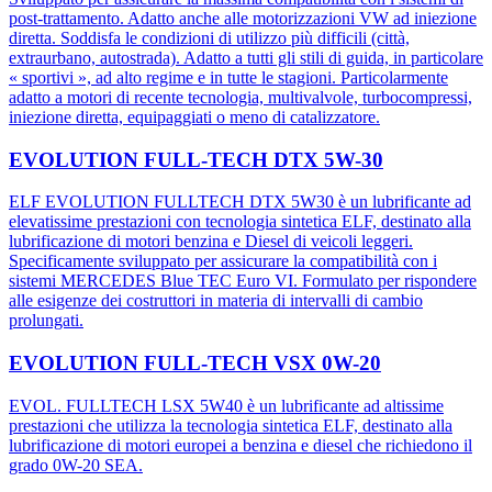
post-trattamento. Adatto anche alle motorizzazioni VW ad iniezione
diretta. Soddisfa le condizioni di utilizzo più difficili (città,
extraurbano, autostrada). Adatto a tutti gli stili di guida, in particolare
« sportivi », ad alto regime e in tutte le stagioni. Particolarmente
adatto a motori di recente tecnologia, multivalvole, turbocompressi,
iniezione diretta, equipaggiati o meno di catalizzatore.
EVOLUTION FULL-TECH DTX 5W-30
ELF EVOLUTION FULLTECH DTX 5W30 è un lubrificante ad
elevatissime prestazioni con tecnologia sintetica ELF, destinato alla
lubrificazione di motori benzina e Diesel di veicoli leggeri.
Specificamente sviluppato per assicurare la compatibilità con i
sistemi MERCEDES Blue TEC Euro VI. Formulato per rispondere
alle esigenze dei costruttori in materia di intervalli di cambio
prolungati.
EVOLUTION FULL-TECH VSX 0W-20
EVOL. FULLTECH LSX 5W40 è un lubrificante ad altissime
prestazioni che utilizza la tecnologia sintetica ELF, destinato alla
lubrificazione di motori europei a benzina e diesel che richiedono il
grado 0W-20 SEA.