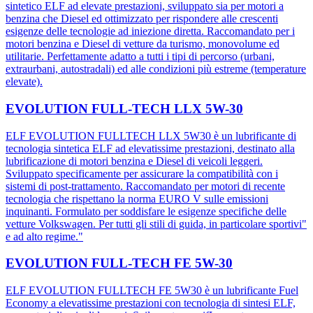
sintetico ELF ad elevate prestazioni, sviluppato sia per motori a
benzina che Diesel ed ottimizzato per rispondere alle crescenti
esigenze delle tecnologie ad iniezione diretta. Raccomandato per i
motori benzina e Diesel di vetture da turismo, monovolume ed
utilitarie. Perfettamente adatto a tutti i tipi di percorso (urbani,
extraurbani, autostradali) ed alle condizioni più estreme (temperature
elevate).
EVOLUTION FULL-TECH LLX 5W-30
ELF EVOLUTION FULLTECH LLX 5W30 è un lubrificante di
tecnologia sintetica ELF ad elevatissime prestazioni, destinato alla
lubrificazione di motori benzina e Diesel di veicoli leggeri.
Sviluppato specificamente per assicurare la compatibilità con i
sistemi di post-trattamento. Raccomandato per motori di recente
tecnologia che rispettano la norma EURO V sulle emissioni
inquinanti. Formulato per soddisfare le esigenze specifiche delle
vetture Volkswagen. Per tutti gli stili di guida, in particolare sportivi"
e ad alto regime."
EVOLUTION FULL-TECH FE 5W-30
ELF EVOLUTION FULLTECH FE 5W30 è un lubrificante Fuel
Economy a elevatissime prestazioni con tecnologia di sintesi ELF,