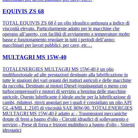
EQUIVIS ZS 68
TOTAL EQUIVIS ZS 68 è un olio idraulico antiusura a indice di
viscosità elevato. Particolarmente adatto per le macchine che
operano all’aperto, con facilità di avviamento a temperature molto
basse e funzionamento regolare in tutti i periodi dell’anno:
macchinari per lavori pubblici, per cave, etc…
MULTAGRI MS 15W-40
TOTALENERGIES MULTAGRI MS 15W-40 è un olio
multifunzionale ad alte prestazioni destinato alla lubrificazione in
tutte le stagioni dei vari organi dei trattori agricoli e delle macchine
da raccolta. Destinato ai motori Diesel (equipaggiati o meno con
turbocompressori) e motori di servizio a benzina delle macchine
agricole. Questo lubrificante è ideale anche per la lubrificazione di
cambi, riduttori, rinvii angolari per i quali è consigliato un olio API
GL-4/MIL.L.2105 di viscosità SAE 80W-90. TOTALENERGIES
MULTAGRI MS 15W-40 è adatto a: - Trasmissioni meccaniche
dotate di freni a bagno d'olio - Circuiti idraulici di sollevamento e
servizio - Prese di forza e frizioni multidisco a bagno d'olio - Sistemi
idrostatici