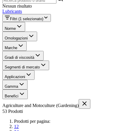
Nessun risultato
Lubricants
Filtri
(1 selezionato)
Norme
Omologazioni
Marche
Gradi di viscosità
Segmenti di mercato
Applicazioni
Gamma
Benefici
Agriculture and Motoculture (Gardening)
53 Prodotti
Prodotti per pagina:
12