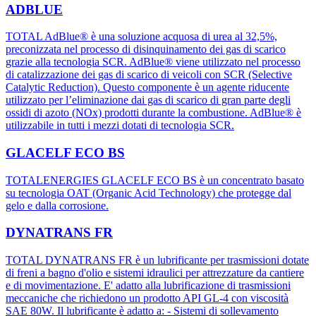
ADBLUE
TOTAL AdBlue® è una soluzione acquosa di urea al 32,5%,
preconizzata nel processo di disinquinamento dei gas di scarico
grazie alla tecnologia SCR. AdBlue® viene utilizzato nel processo
di catalizzazione dei gas di scarico di veicoli con SCR (Selective
Catalytic Reduction). Questo componente è un agente riducente
utilizzato per l’eliminazione dai gas di scarico di gran parte degli
ossidi di azoto (NOx) prodotti durante la combustione. AdBlue® è
utilizzabile in tutti i mezzi dotati di tecnologia SCR.
GLACELF ECO BS
TOTALENERGIES GLACELF ECO BS è un concentrato basato
su tecnologia OAT (Organic Acid Technology) che protegge dal
gelo e dalla corrosione.
DYNATRANS FR
TOTAL DYNATRANS FR è un lubrificante per trasmissioni dotate
di freni a bagno d'olio e sistemi idraulici per attrezzature da cantiere
e di movimentazione. E' adatto alla lubrificazione di trasmissioni
meccaniche che richiedono un prodotto API GL-4 con viscosità
SAE 80W. Il lubrificante è adatto a: - Sistemi di sollevamento