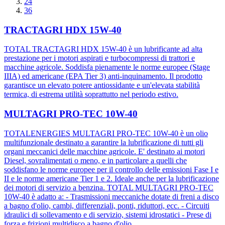
24
36
TRACTAGRI HDX 15W-40
TOTAL TRACTAGRI HDX 15W-40 è un lubrificante ad alta
prestazione per i motori aspirati e turbocompressi di trattori e
macchine agricole. Soddisfa pienamente le norme europee (Stage
IIIA) ed americane (EPA Tier 3) anti-inquinamento. Il prodotto
garantisce un elevato potere antiossidante e un'elevata stabilità
termica, di estrema utilità soprattutto nel periodo estivo.
MULTAGRI PRO-TEC 10W-40
TOTALENERGIES MULTAGRI PRO-TEC 10W-40 è un olio
multifunzionale destinato a garantire la lubrificazione di tutti gli
organi meccanici delle macchine agricole. E' destinato ai motori
Diesel, sovralimentati o meno, e in particolare a quelli che
soddisfano le norme europee per il controllo delle emissioni Fase I e
II e le norme americane Tier 1 e 2. Ideale anche per la lubrificazione
dei motori di servizio a benzina. TOTAL MULTAGRI PRO-TEC
10W-40 è adatto a: - Trasmissioni meccaniche dotate di freni a disco
a bagno d'olio, cambi, differenziali, ponti, riduttori, ecc. - Circuiti
idraulici di sollevamento e di servizio, sistemi idrostatici - Prese di
forza e frizioni multidisco a bagno d'olio