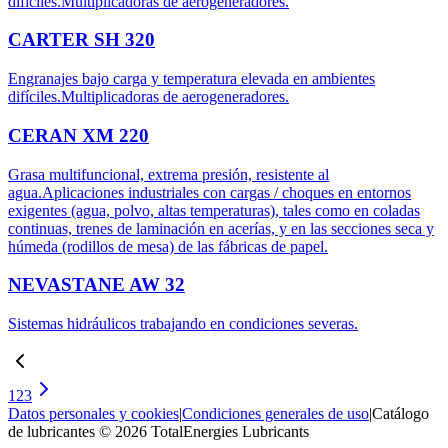
difíciles.Multiplicadoras de aerogeneradores.
CARTER SH 320
Engranajes bajo carga y temperatura elevada en ambientes
difíciles.Multiplicadoras de aerogeneradores.
CERAN XM 220
Grasa multifuncional, extrema presión, resistente al
agua.Aplicaciones industriales con cargas / choques en entornos
exigentes (agua, polvo, altas temperaturas), tales como en coladas
continuas, trenes de laminación en acerías, y en las secciones seca y
húmeda (rodillos de mesa) de las fábricas de papel.
NEVASTANE AW 32
Sistemas hidráulicos trabajando en condiciones severas.
1
2
3
Datos personales y cookies
|
Condiciones generales de uso
|
Catálogo
de lubricantes © 2026 TotalEnergies Lubricants