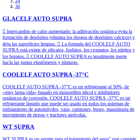
24
36
GLACELF AUTO SUPRA
 Intercambio de calor aumentado: la aditivación orgánica evita la
formación de depósitos (elimina los riesgos de depósitos calcicos) y
deja las superficies limpias.  La formula del COOLELF AUTO
SUPRA está exime de silicatos, fosfatos, los cromatos, los nitritos y
los boratos.  COOLELF AUTO SUPRA es igualmente inerte
hacía las juntas elastómeros y pinturas.
COOLELF AUTO SUPRA -37°C
COOLELF AUTO SUPRA -37°C es un refrigerante al 50%, de
«muy larga vida» basado en monoetilen glicol e inhibidores
orgánicos de corrosión. COOLELF AUTO SUPRA -37°C es un
refrigerante líquido que puede ser usado en todos los sistemas de
enfriamiento de automóviles, vans, camiones, buses, maquinaria de
movimiento de tierras y tractores agrícolas.
WT SUPRA
WT SUPRA es un agente para el tratamiento del agua" que consiste