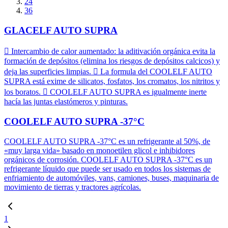
24
36
GLACELF AUTO SUPRA
 Intercambio de calor aumentado: la aditivación orgánica evita la
formación de depósitos (elimina los riesgos de depósitos calcicos) y
deja las superficies limpias.  La formula del COOLELF AUTO
SUPRA está exime de silicatos, fosfatos, los cromatos, los nitritos y
los boratos.  COOLELF AUTO SUPRA es igualmente inerte
hacía las juntas elastómeros y pinturas.
COOLELF AUTO SUPRA -37°C
COOLELF AUTO SUPRA -37°C es un refrigerante al 50%, de
«muy larga vida» basado en monoetilen glicol e inhibidores
orgánicos de corrosión. COOLELF AUTO SUPRA -37°C es un
refrigerante líquido que puede ser usado en todos los sistemas de
enfriamiento de automóviles, vans, camiones, buses, maquinaria de
movimiento de tierras y tractores agrícolas.
1