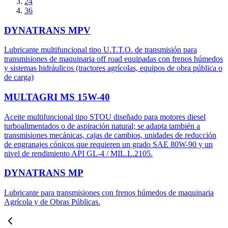
24
36
DYNATRANS MPV
Lubricante multifuncional tipo U.T.T.O. de transmisión para
transmisiones de maquinaria off road equipadas con frenos húmedos
y sistemas hidráulicos (tractores agrícolas, equipos de obra pública o
de carga)
MULTAGRI MS 15W-40
Aceite multifuncional tipo STOU diseñado para motores diesel
turboalimentados o de aspiración natural; se adapta también a
transmisiones mecánicas, cajas de cambios, unidades de reducción
de engranajes cónicos que requieren un grado SAE 80W-90 y un
nivel de rendimiento API GL-4 / MIL.L.2105.
DYNATRANS MP
Lubricante para transmisiones con frenos húmedos de maquinaria
Agrícola y de Obras Públicas.