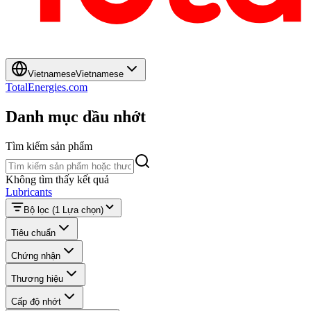
Vietnamese
Vietnamese
TotalEnergies.com
Danh mục dầu nhớt
Tìm kiếm sản phẩm
Tìm kiếm sản phẩm
Không tìm thấy kết quả
Lubricants
Bộ lọc
(1 Lựa chọn)
Tiêu chuẩn
Chứng nhận
Thương hiệu
Cấp độ nhớt