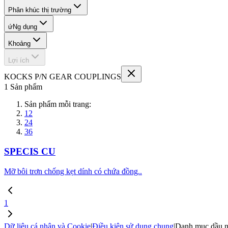
Phân khúc thị trường
ứNg dụng
Khoảng
Lợi ích
KOCKS P/N GEAR COUPLINGS
1 Sản phẩm
Sản phẩm mỗi trang:
12
24
36
SPECIS CU
Mỡ bôi trơn chống kẹt dính có chứa đồng..
1
Dữ liệu cá nhân và Cookie
|
Điều kiện sử dụng chung
|
Danh mục dầu n