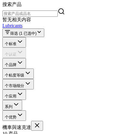
搜索产品
搜索产品
暂无相关内容
Lubricants
筛选
(1 已选中)
个标准
个认证
个品牌
个粘度等级
个市场细分
个应用
系列
个优势
機車與速克達
10 产品