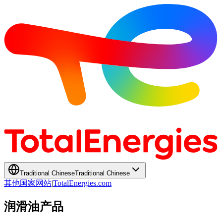
Traditional Chinese
Traditional Chinese
其他国家网站
|
TotalEnergies.com
润滑油产品