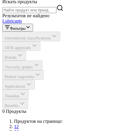
Искать продукты
Искать продукты
Результатов не найдено
Lubricants
Фильтры
International classifications
OEM approvals
Brands
Viscosity grades
Market segments
Applications
Линейка
Benefits
0 Продукты
Продуктов на странице:
12