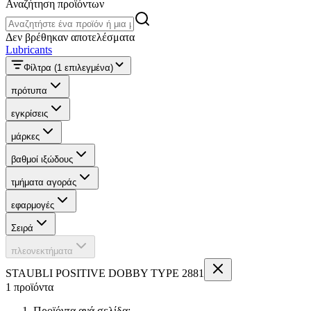
Αναζήτηση προϊόντων
Αναζήτηση προϊόντων
Δεν βρέθηκαν αποτελέσματα
Lubricants
Φίλτρα
(1 επιλεγμένα)
πρότυπα
εγκρίσεις
μάρκες
βαθμοί ιξώδους
τμήματα αγοράς
εφαρμογές
Σειρά
πλεονεκτήματα
STAUBLI POSITIVE DOBBY TYPE 2881
1 προϊόντα
Προϊόντα ανά σελίδα: