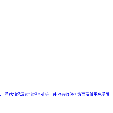
直齿轮，重载轴承及齿轮耦合处等，能够有效保护齿面及轴承免受微