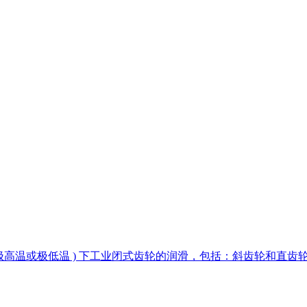
下，极高温或极低温 ) 下工业闭式齿轮的润滑，包括：斜齿轮和