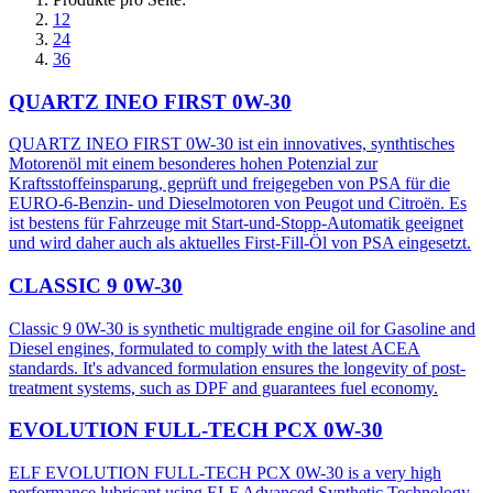
12
24
36
QUARTZ INEO FIRST 0W-30
QUARTZ INEO FIRST 0W-30 ist ein innovatives, synthtisches
Motorenöl mit einem besonderes hohen Potenzial zur
Kraftsstoffeinsparung, geprüft und freigegeben von PSA für die
EURO-6-Benzin- und Dieselmotoren von Peugot und Citroën. Es
ist bestens für Fahrzeuge mit Start-und-Stopp-Automatik geeignet
und wird daher auch als aktuelles First-Fill-Öl von PSA eingesetzt.
CLASSIC 9 0W-30
Classic 9 0W-30 is synthetic multigrade engine oil for Gasoline and
Diesel engines, formulated to comply with the latest ACEA
standards. It's advanced formulation ensures the longevity of post-
treatment systems, such as DPF and guarantees fuel economy.
EVOLUTION FULL-TECH PCX 0W-30
ELF EVOLUTION FULL-TECH PCX 0W-30 is a very high
performance lubricant using ELF Advanced Synthetic Technology