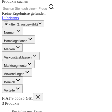
Produkte suchen
Produkte suchen
Keine Ergebnisse gefunden
Lubricants
Filter
(1 ausgewählt)
Normen
Homologationen
Marken
Viskositätsklassen
Marktsegmente
Anwendungen
Bereich
Vorteile
FIAT 9.55535-GS1
3 Produkte
Produkte pro Seite: